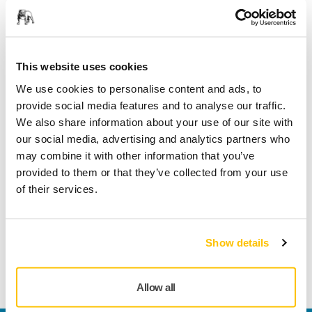
Fragt fri levering ved ordrer over 599,- kr incl moms.
Sikker betaling med kort
Sporing af forsendelsen
This website uses cookies
We use cookies to personalise content and ads, to
provide social media features and to analyse our traffic.
We also share information about your use of our site with
Tekniske detaljer
our social media, advertising and analytics partners who
may combine it with other information that you’ve
provided to them or that they’ve collected from your use
Længde
150 mm
of their services.
Bredde
1 mm
Show details
Allow all