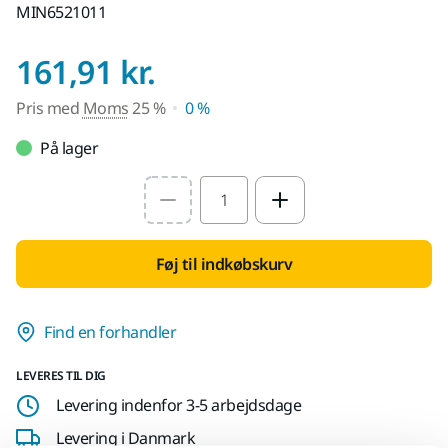
MIN6521011
Pris med Moms 25
161,91 kr.
Pris med
Moms
25 %
0 %
På lager
Select quantity value
Føj til indkøbskurv
Find en forhandler
LEVERES TIL DIG
Levering indenfor 3-5 arbejdsdage
Levering i Danmark