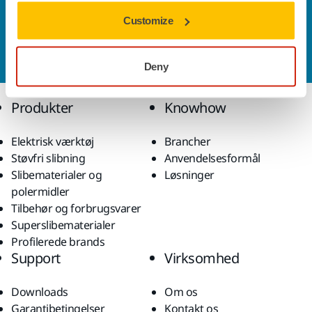
Kontakt os
Customize
Vil du gerne vide mere?
Kontakt os,
så vil vores
ekspertsupportteam besvare dine spørgsmål.
Deny
Produkter
Knowhow
Elektrisk værktøj
Brancher
Støvfri slibning
Anvendelsesformål
Slibematerialer og
Løsninger
polermidler
Tilbehør og forbrugsvarer
Superslibematerialer
Profilerede brands
Support
Virksomhed
Downloads
Om os
Garantibetingelser
Kontakt os