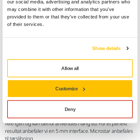
Fragt fri levering ved ordrer over 599,- kr incl moms.
our social media, advertising and analytics partners who
may combine it with other information that you’ve
Sikker betaling med kort
provided to them or that they’ve collected from your use
Sporing af forsendelsen
of their services.
Show details
Produktoplysninger
Tekniske detaljer
Downloads
Allow all
Microstar er en micro rondel som blevet udviklet til
Customize
mattering og udbedring af lakdefekter på top- og klarlak.
Rygmaterialet i polyester gør slibefladen plan og mere
fleksibel end med en konventionel papirryg. Microstar giver
Deny
en fin slibemønster som er let at polere. Slibemateriale fyldt
ikke igen og kan derfor anvendes i lang tid. For et perfekt
resultat anbefaler vi en 5 mm interface. Microstar anbefales
til tørslibning.