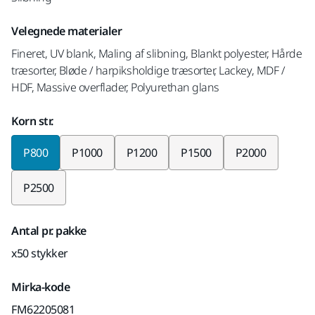
Velegnede materialer
Fineret, UV blank, Maling af slibning, Blankt polyester, Hårde
træsorter, Bløde / harpiksholdige træsorter, Lackey, MDF /
HDF, Massive overflader, Polyurethan glans
Korn str.
P800
P1000
P1200
P1500
P2000
P2500
Antal pr. pakke
x50 stykker
Mirka-kode
FM62205081