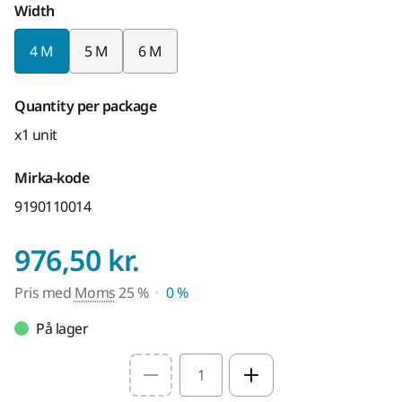
Width
4 M
5 M
6 M
Quantity per package
x1 unit
Mirka-kode
9190110014
Pris med Moms 25
976,50 kr.
Pris med
Moms
25 %
0 %
På lager
Select quantity value