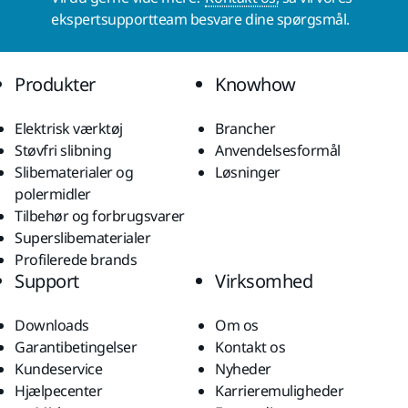
ekspertsupportteam besvare dine spørgsmål.
Produkter
Knowhow
Elektrisk værktøj
Brancher
Støvfri slibning
Anvendelsesformål
Slibematerialer og
Løsninger
polermidler
Tilbehør og forbrugsvarer
Superslibematerialer
Profilerede brands
Support
Virksomhed
Downloads
Om os
Garantibetingelser
Kontakt os
Kundeservice
Nyheder
Hjælpecenter
Karrieremuligheder