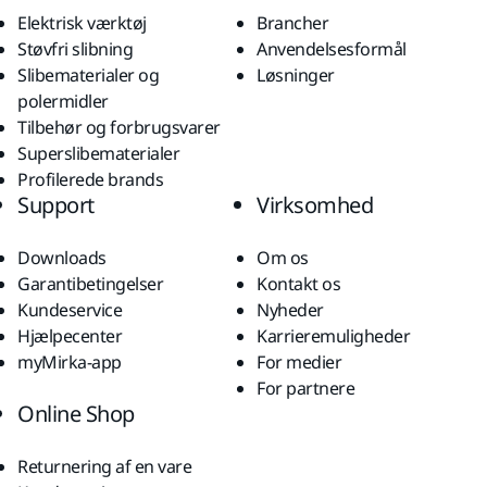
Elektrisk værktøj
Brancher
Støvfri slibning
Anvendelsesformål
Slibematerialer og
Løsninger
polermidler
Tilbehør og forbrugsvarer
Superslibematerialer
Profilerede brands
Support
Virksomhed
Downloads
Om os
Garantibetingelser
Kontakt os
Kundeservice
Nyheder
Hjælpecenter
Karrieremuligheder
myMirka-app
For medier
For partnere
Online Shop
Returnering af en vare