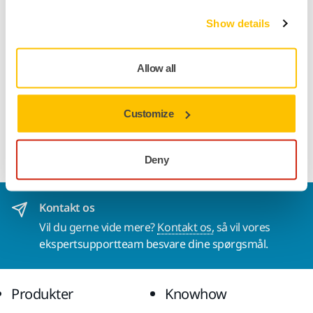
Show details
Stærkt og tykt maskeringspapir til mere krævende opgaver.
Imprægneret for at undgå farvegennemslag. Ingen
farveafskalning. Vægt 50g/m². Mirka® Masking-løsninger
Allow all
inkluderer afdækningsfilm, afdækningspapir,
afdækningstape og tilbehør. Et komplet sortiment af høj
kvalitets afdækningsprodukter, der opfylder de
Customize
professionelle krav inden for karosseri og lakering.
Deny
Kontakt os
Vil du gerne vide mere?
Kontakt os,
så vil vores
ekspertsupportteam besvare dine spørgsmål.
Produkter
Knowhow