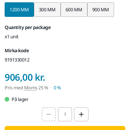
1200 MM
300 MM
600 MM
900 MM
Quantity per package
x1 unit
Mirka-kode
9191330012
Pris med Moms 25
906,00 kr.
Pris med
Moms
25 %
0 %
På lager
Select quantity value