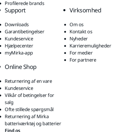
Profilerede brands
Support
Virksomhed
Downloads
Om os
Garantibetingelser
Kontakt os
Kundeservice
Nyheder
Hjælpecenter
Karrieremuligheder
myMirka-app
For medier
For partnere
Online Shop
Returnering af en vare
Kundeservice
Vilkår of betingelser for
salg
Ofte stillede spørgsmål
Returnering af Mirka
batteriværktøj og batterier
Find os