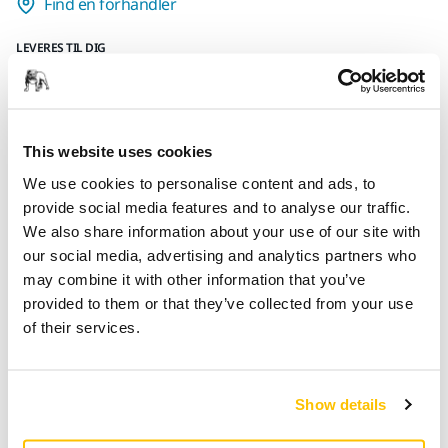
Find en forhandler
LEVERES TIL DIG
Levering indenfor 3-5 arbejdsdage
Levering i Danmark
Fragt fri levering ved ordrer over 599,- kr incl moms.
This website uses cookies
Sikker betaling med kort
We use cookies to personalise content and ads, to
provide social media features and to analyse our traffic.
Sporing af forsendelsen
We also share information about your use of our site with
our social media, advertising and analytics partners who
may combine it with other information that you’ve
Produktoplysninger
provided to them or that they’ve collected from your use
of their services.
Downloads
Show details
Sort Mirka hue med logo.