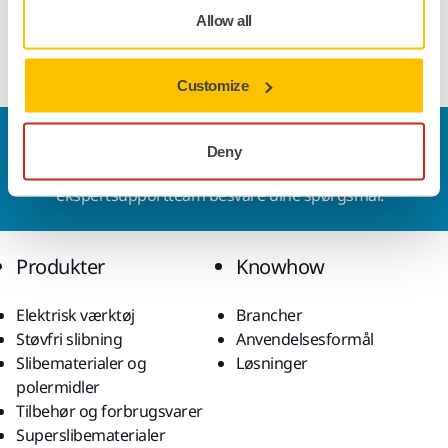
Allow all
Materiale: 100 % akryl.
Customize
Kontakt os
Deny
Vil du gerne vide mere?
Kontakt os,
så vil vores
ekspertsupportteam besvare dine spørgsmål.
Produkter
Knowhow
Elektrisk værktøj
Brancher
Støvfri slibning
Anvendelsesformål
Slibematerialer og
Løsninger
polermidler
Tilbehør og forbrugsvarer
Superslibematerialer