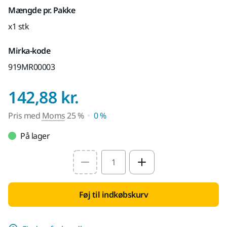
Mængde pr. Pakke
x1 stk
Mirka-kode
919MR00003
Pris med Moms 25
142,88 kr.
Pris med
Moms
25 %
0 %
På lager
Select quantity value
Føj til indkøbskurv