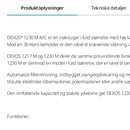
Produktoplysninger
Tekniske detaljer
DEXOS® 1230 M AFC er en støvsuger i fuld størrelse med høj ka
Med en 30-liters beholder er den ideel til krævende slibning
DEXOS 1217 M og 1230 M deler de samme prisvindende funktion
1230 M er derimod en model i fuld størrelse, der er lavet til l
Automatisk filterrensning, indbygget slangeopbevaring og myMir
tilslutte elektriske slibemaskiner, polermaskiner eller andre vær
Den omfattende kapacitet og stabile ydeevne gør DEXOS 1230 M
Funktioner: