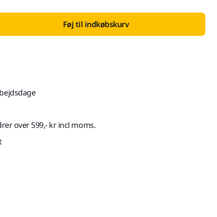
Føj til indkøbskurv
rbejdsdage
drer over 599,- kr incl moms.
t