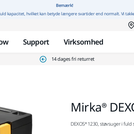
Gå til indhold
Bemærk!
uld kapacitet, hvilket kan betyde længere svartider end normalt. Vi takk
ow
Support
Virksomhed
14 dages fri returret
Mirka® DEX
DEXOS® 1230, støvsuger i fuld st