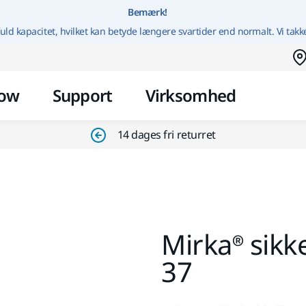
Gå til indhold
Bemærk!
uld kapacitet, hvilket kan betyde længere svartider end normalt. Vi takk
ow
Support
Virksomhed
14 dages fri returret
Mirka® sikke
37