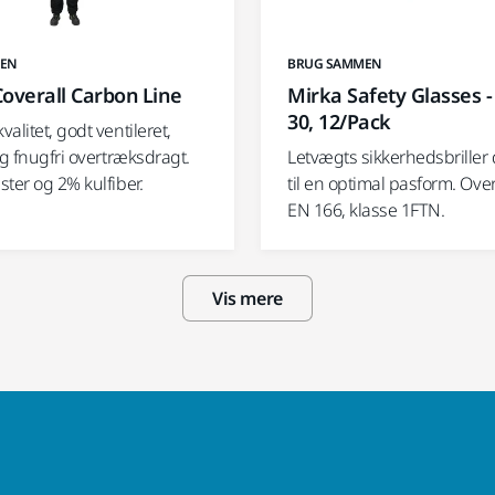
MEN
BRUG SAMMEN
overall Carbon Line
Mirka Safety Glasses -
30, 12/Pack
alitet, godt ventileret,
og fnugfri overtræksdragt.
Letvægts sikkerhedsbriller
ter og 2% kulfiber.
til en optimal pasform. Ove
EN 166, klasse 1FTN.
Vis mere