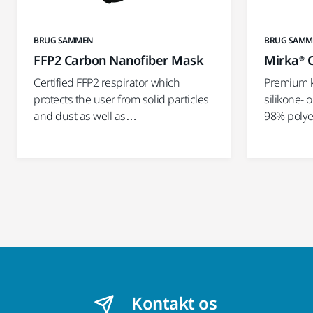
BRUG SAMMEN
BRUG SAM
FFP2 Carbon Nanofiber Mask
Mirka® C
Certified FFP2 respirator which
Premium kv
protects the user from solid particles
silikone- 
and dust as well as…
98% polyes
Kontakt os