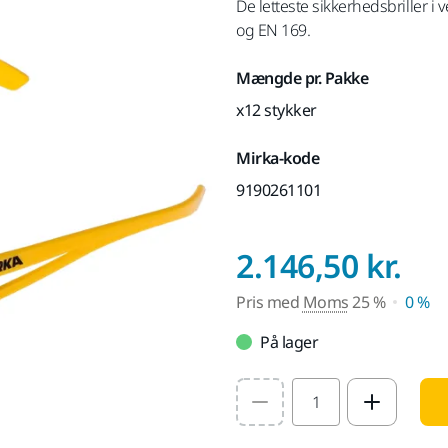
De letteste sikkerhedsbriller i
og EN 169.
Mængde pr. Pakke
x12 stykker
Mirka-kode
9190261101
Pr
2.146,50 kr.
Pris med
Moms
25 %
0 %
På lager
Select quantity value