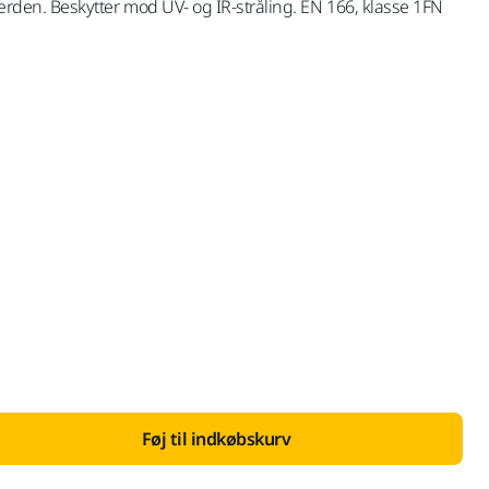
 verden. Beskytter mod UV- og IR-stråling. EN 166, klasse 1FN
is med Moms 25 %
Føj til indkøbskurv