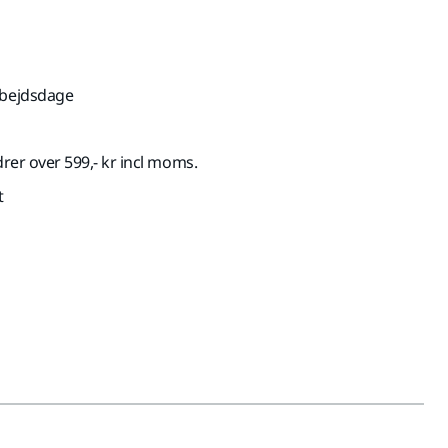
rbejdsdage
drer over 599,- kr incl moms.
t