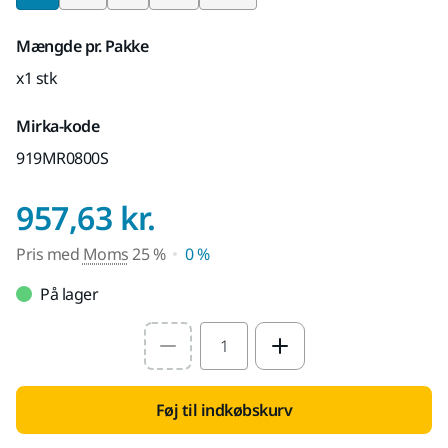
Mængde pr. Pakke
x1 stk
Mirka-kode
919MR0800S
Pris med Moms 25
957,63 kr.
Pris med
Moms
25 %
0 %
På lager
Select quantity value
Føj til indkøbskurv