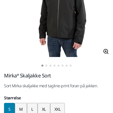
Mirka® Skaljakke Sort
Sort Mirka skaljakke med tagline-print foran på jakken.
Størrelse
S
M
L
XL
XXL