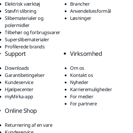
Elektrisk værktøj
Brancher
Støvfri slibning
Anvendelsesformål
Slibematerialer og
Løsninger
polermidler
Tilbehør og forbrugsvarer
Superslibematerialer
Profilerede brands
Support
Virksomhed
Downloads
Om os
Garantibetingelser
Kontakt os
Kundeservice
Nyheder
Hjælpecenter
Karrieremuligheder
myMirka-app
For medier
For partnere
Online Shop
Returnering af en vare
Kundeservice