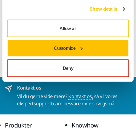
Show details
TPU tryklaminering, 5000MM/3000MVP. Tapede sømme.
Allow all
Ingen feed.
Customize
Materiale: 100 % PES almindelig mekanisk stræk.
Deny
Kontakt os
Vil du gerne vide mere?
Kontakt os,
så vil vores
ekspertsupportteam besvare dine spørgsmål.
Produkter
Knowhow