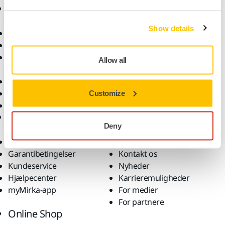
Produkter
Knowhow
Show details
Elektrisk værktøj
Brancher
Støvfri slibning
Anvendelsesformål
Slibematerialer og
Løsninger
Allow all
polermidler
Tilbehør og forbrugsvarer
Superslibematerialer
Customize
Profilerede brands
Support
Virksomhed
Deny
Downloads
Om os
Garantibetingelser
Kontakt os
Kundeservice
Nyheder
Hjælpecenter
Karrieremuligheder
myMirka-app
For medier
For partnere
Online Shop