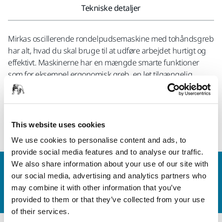
Tekniske detaljer
Mirkas oscillerende rondelpudsemaskine med tohåndsgreb
har alt, hvad du skal bruge til at udføre arbejdet hurtigt og
effektivt. Maskinerne har en mængde smarte funktioner
som for eksempel ergonomisk greb, en let tilgængelig
hastighedskontrol samt enestående vibrationsabsorbering.
Motorhusets unikke design gør det nemt at placere
maskinerne omvendt uden dermed at aktivere
gashåndtaget!
This website uses cookies
We use cookies to personalise content and ads, to
provide social media features and to analyse our traffic.
We also share information about your use of our site with
Kontakt os
our social media, advertising and analytics partners who
Vil du gerne vide mere?
Kontakt os,
så vil vores
may combine it with other information that you’ve
ekspertsupportteam besvare dine spørgsmål.
provided to them or that they’ve collected from your use
of their services.