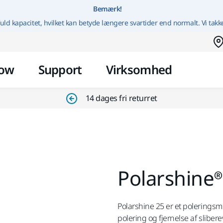
Gå til indhold
Bemærk!
uld kapacitet, hvilket kan betyde længere svartider end normalt. Vi takk
ow
Support
Virksomhed
14 dages fri returret
Polarshine®
Polarshine 25 er et poleringsmid
polering og fjernelse af sliber