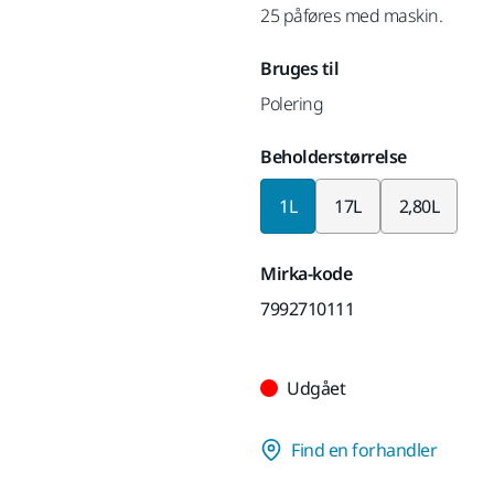
25 påføres med maskin.
Bruges til
Polering
Beholderstørrelse
1L
17L
2,80L
Mirka-kode
7992710111
Udgået
Find en forhandler