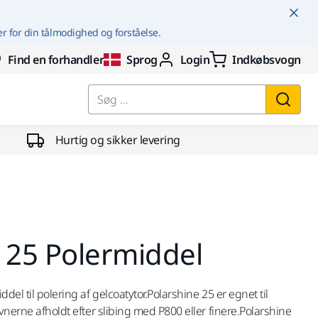
er for din tålmodighed og forståelse.
Find en forhandler
Sprog
Login
Indkøbsvogn
Søg ...
Hurtig og sikker levering
 25 Polermiddel
del til polering af gelcoatytor.Polarshine 25 er egnet til
evnerne afholdt efter slibing med P800 eller finere.Polarshine