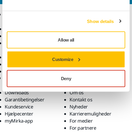
Produkter
Knowhow
Show details
Elektrisk værktøj
Brancher
Støvfri slibning
Anvendelsesformål
Allow all
Slibematerialer og
Løsninger
polermidler
Tilbehør og forbrugsvarer
Customize
Superslibematerialer
Profilerede brands
Support
Virksomhed
Deny
Downloads
Om os
Garantibetingelser
Kontakt os
Kundeservice
Nyheder
Hjælpecenter
Karrieremuligheder
myMirka-app
For medier
For partnere