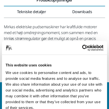
Tekniske detaljer
Downloads
Mirkas elektriske pudsemaskiner har kraftfulde motorer
med et højt omdrejningsmoment, som sammen med en
trinløs strømregulator gør det muligt at opnå en præcis
pudsehastighed. Til maskinerne leveres et bøjlegreb og et
sidegreb. Desuden er maskinerne forsynet med spindellås
for at gøre det nemmere at udskifte slibesålen. For at opnå
det bedste resultat anbefales Mirkas poleringsmiddel,
This website uses cookies
underlagsskiver, lammeuldspuder og pudseskiver.
We use cookies to personalise content and ads, to
provide social media features and to analyse our traffic.
We also share information about your use of our site with
our social media, advertising and analytics partners who
Kontakt os
may combine it with other information that you’ve
Vil du gerne vide mere?
Kontakt os,
så vil vores
provided to them or that they’ve collected from your use
ekspertsupportteam besvare dine spørgsmål.
of their services.