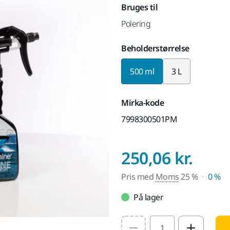
Bruges til
Polering
Beholderstørrelse
500 ml
3 L
Mirka-kode
7998300501PM
Pris
250,06 kr.
Pris med
Moms
25 %
0 %
På lager