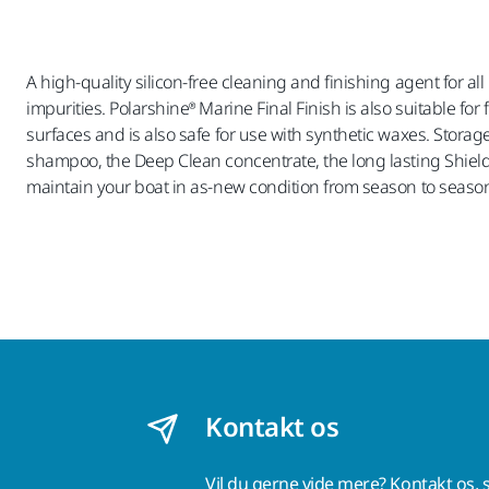
A high-quality silicon-free cleaning and finishing agent for a
impurities. Polarshine® Marine Final Finish is also suitable fo
surfaces and is also safe for use with synthetic waxes. Stora
shampoo, the Deep Clean concentrate, the long lasting Shield
maintain your boat in as-new condition from season to seaso
Kontakt os
Vil du gerne vide mere?
Kontakt os,
s