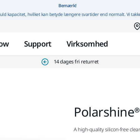
Gå til indhold
Bemærk!
uld kapacitet, hvilket kan betyde længere svartider end normalt. Vi takk
ow
Support
Virksomhed
14 dages fri returret
Polarshine®
A high-quality silicon-free clea