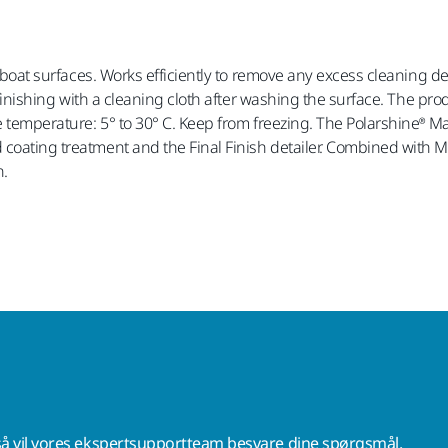
ll boat surfaces. Works efficiently to remove any excess cleaning d
r finishing with a cleaning cloth after washing the surface. The pro
ge temperature: 5° to 30° C. Keep from freezing. The Polarshine® 
 coating treatment and the Final Finish detailer. Combined with
n.
å vil vores ekspertsupportteam besvare dine spørgsmål.