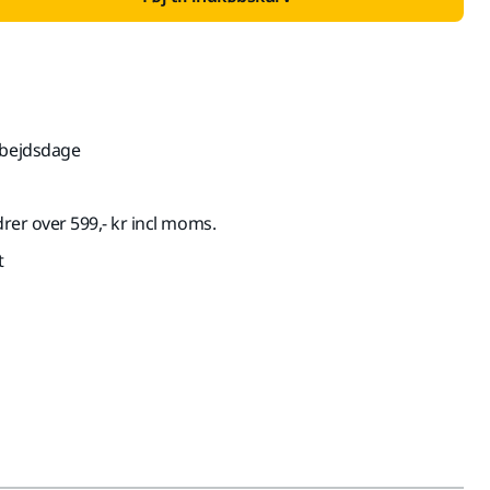
rbejdsdage
drer over 599,- kr incl moms.
t