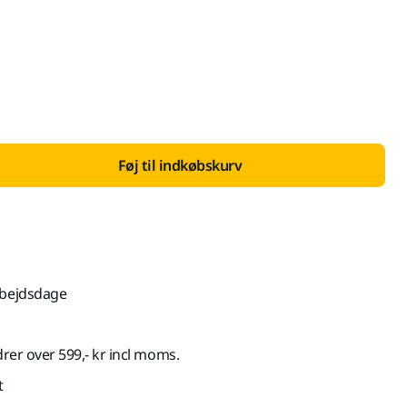
 med Moms 25 %
Føj til indkøbskurv
rbejdsdage
drer over 599,- kr incl moms.
t