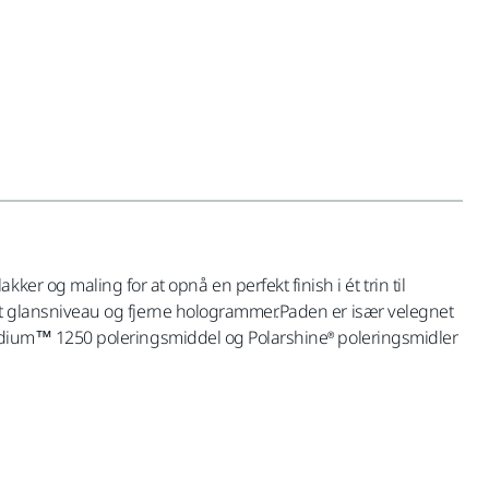
r og maling for at opnå en perfekt finish i ét trin til
øget glansniveau og fjerne hologrammer.Paden er især velegnet
O Iridium™ 1250 poleringsmiddel og Polarshine® poleringsmidler