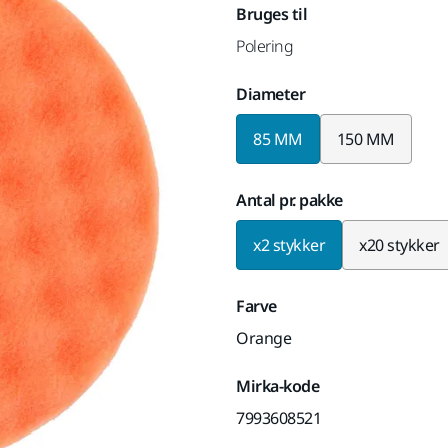
Bruges til
Polering
Diameter
85 MM
150 MM
Antal pr. pakke
x2 stykker
x20 stykker
Farve
Orange
Mirka-kode
7993608521