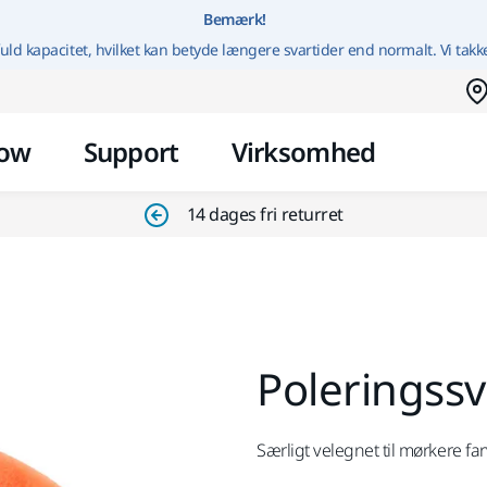
Gå til indhold
Bemærk!
uld kapacitet, hvilket kan betyde længere svartider end normalt. Vi takk
ow
Support
Virksomhed
14 dages fri returret
Poleringss
Særligt velegnet til mørkere far