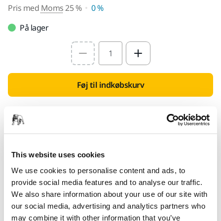
Pris med
Moms
25 %
0 %
På lager
Select quantity value
Føj til indkøbskurv
Find en forhandler
LEVERES TIL DIG
Levering indenfor 3-5 arbejdsdage
This website uses cookies
Levering i Danmark
We use cookies to personalise content and ads, to
provide social media features and to analyse our traffic.
Fragt fri levering ved ordrer over 599,- kr incl moms.
We also share information about your use of our site with
Sikker betaling med kort
our social media, advertising and analytics partners who
may combine it with other information that you’ve
Sporing af forsendelsen