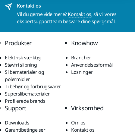
Kontakt os
Vil du gerne vide mere?
Kontakt os,
så vil vores
ekspertsupportteam besvare dine spørgsmål.
Produkter
Knowhow
Elektrisk værktøj
Brancher
Støvfri slibning
Anvendelsesformål
Slibematerialer og
Løsninger
polermidler
Tilbehør og forbrugsvarer
Superslibematerialer
Profilerede brands
Support
Virksomhed
Downloads
Om os
Garantibetingelser
Kontakt os