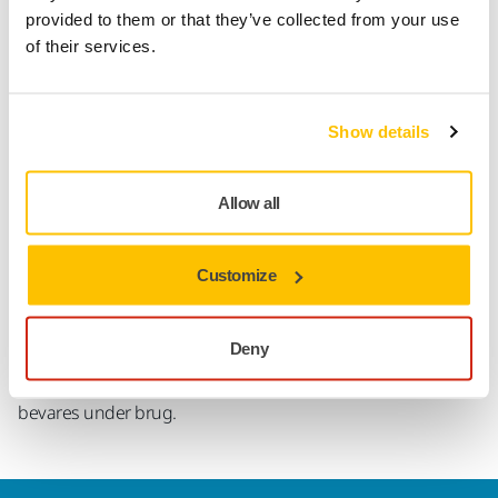
provided to them or that they’ve collected from your use
of their services.
Produktoplysninger
Show details
Tekniske detaljer
Downloads
Allow all
Flad polerpad med medium hårdhed. Designet til brug i
kombination med PRO Iridium™ 1250 poleringsmiddel og
Customize
Polarshine®-poleringsmidler, til både skæring med
Polarshine® 15 og polering med Polarshine® 10 og 8.
Velegnet til polering af alle typer lakeringer inden for kunst,
Deny
marine og træ samt køretøjer og Tier 1. Det slidstærke,
netformede skum har en fremragende elasticitet, der
bevares under brug.