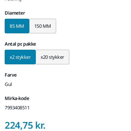
Diameter
85 MM
150 MM
Antal pr. pakke
x2 stykker
x20 stykker
Farve
Gul
Mirka-kode
7993408511
Pris med Moms 25
224,75 kr.