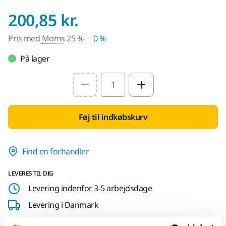
Pris med Moms 25
200,85 kr.
Pris med
Moms
25 %
0 %
På lager
Select quantity value
Føj til indkøbskurv
Find en forhandler
LEVERES TIL DIG
Levering indenfor 3-5 arbejdsdage
Levering i Danmark
Fragt fri levering ved ordrer over 599,- kr incl moms.