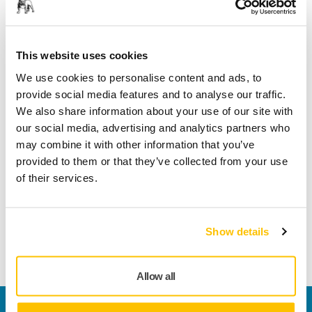
Sikker betaling med kort
Sporing af forsendelsen
This website uses cookies
We use cookies to personalise content and ads, to
provide social media features and to analyse our traffic.
Tekniske detaljer
We also share information about your use of our site with
our social media, advertising and analytics partners who
may combine it with other information that you’ve
Længde
150 mm
provided to them or that they’ve collected from your use
of their services.
Bredde
150 mm
Show details
Allow all
Kontakt os