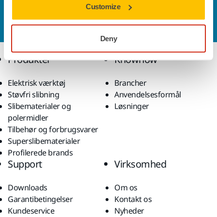
Customize
Vil du gerne vide mere?
Kontakt os,
så vil vores
ekspertsupportteam besvare dine spørgsmål.
Deny
Produkter
Knowhow
Elektrisk værktøj
Brancher
Støvfri slibning
Anvendelsesformål
Slibematerialer og
Løsninger
polermidler
Tilbehør og forbrugsvarer
Superslibematerialer
Profilerede brands
Support
Virksomhed
Downloads
Om os
Garantibetingelser
Kontakt os
Kundeservice
Nyheder