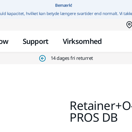
Gå til indhold
Bemærk!
uld kapacitet, hvilket kan betyde længere svartider end normalt. Vi takk
ow
Support
Virksomhed
14 dages fri returret
Retainer+O
PROS DB