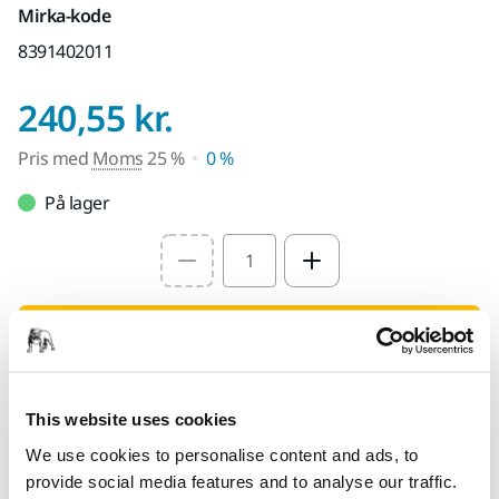
Mirka-kode
8391402011
Pris med Moms 25
240,55 kr.
Pris med
Moms
25 %
0 %
På lager
Select quantity value
Føj til indkøbskurv
Find en forhandler
This website uses cookies
We use cookies to personalise content and ads, to
LEVERES TIL DIG
provide social media features and to analyse our traffic.
Levering indenfor 3-5 arbejdsdage