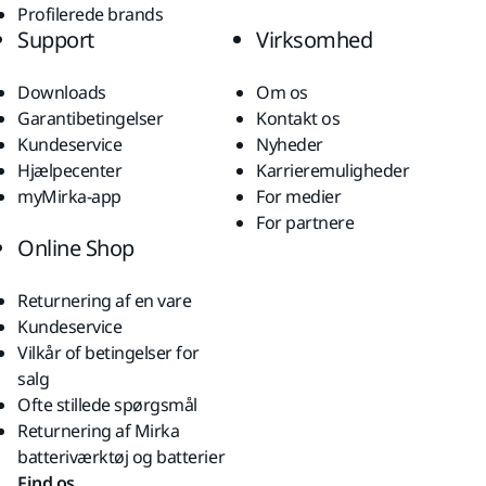
Profilerede brands
Support
Virksomhed
Downloads
Om os
Garantibetingelser
Kontakt os
Kundeservice
Nyheder
Hjælpecenter
Karrieremuligheder
myMirka-app
For medier
For partnere
Online Shop
Returnering af en vare
Kundeservice
Vilkår of betingelser for
salg
Ofte stillede spørgsmål
Returnering af Mirka
batteriværktøj og batterier
Find os