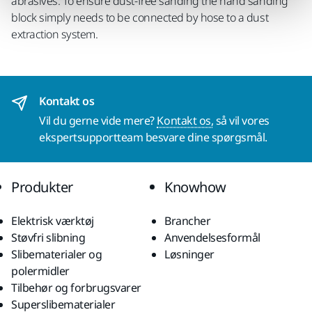
abrasives. To ensure dust-free sanding the hand sanding
block simply needs to be connected by hose to a dust
extraction system.
Kontakt os
Vil du gerne vide mere?
Kontakt os,
så vil vores
ekspertsupportteam besvare dine spørgsmål.
Produkter
Knowhow
Elektrisk værktøj
Brancher
Støvfri slibning
Anvendelsesformål
Slibematerialer og
Løsninger
polermidler
Tilbehør og forbrugsvarer
Superslibematerialer