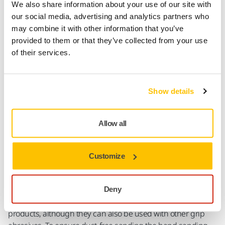
We also share information about your use of our site with
Levering i Danmark
our social media, advertising and analytics partners who
may combine it with other information that you’ve
Fragt fri levering ved ordrer over 599,- kr incl moms.
provided to them or that they’ve collected from your use
Sikker betaling med kort
of their services.
Sporing af forsendelsen
Show details
Produktoplysninger
Allow all
Tekniske detaljer
Downloads
Customize
Thanks to its small size this hand sanding block is ideal for
small surfaces and difficult-to-reach areas. Mirka® Hand
Sanding Blocks are specially designed for sanding by hand
Deny
in combination with Mirka’s revolutionary net-sanding
products, although they can also be used with other grip