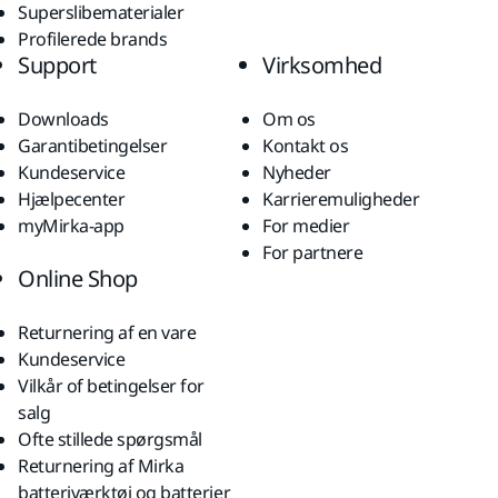
Superslibematerialer
Profilerede brands
Support
Virksomhed
Downloads
Om os
Garantibetingelser
Kontakt os
Kundeservice
Nyheder
Hjælpecenter
Karrieremuligheder
myMirka-app
For medier
For partnere
Online Shop
Returnering af en vare
Kundeservice
Vilkår of betingelser for
salg
Ofte stillede spørgsmål
Returnering af Mirka
batteriværktøj og batterier