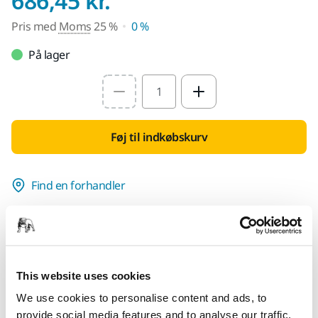
686,45 kr.
Pris med
Moms
25 %
0 %
På lager
Select quantity value
Føj til indkøbskurv
Find en forhandler
LEVERES TIL DIG
Levering indenfor 3-5 arbejdsdage
Levering i Danmark
This website uses cookies
Fragt fri levering ved ordrer over 599,- kr incl moms.
We use cookies to personalise content and ads, to
Sikker betaling med kort
provide social media features and to analyse our traffic.