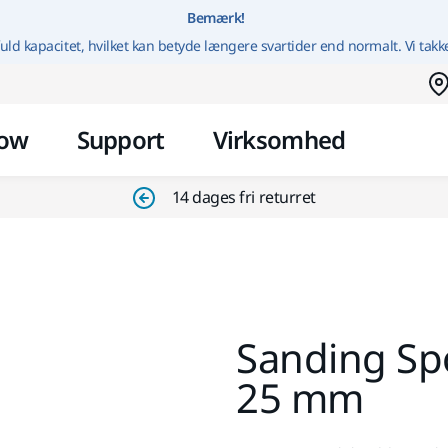
Gå til indhold
Bemærk!
uld kapacitet, hvilket kan betyde længere svartider end normalt. Vi takk
ow
Support
Virksomhed
14 dages fri returret
Sanding Sp
25 mm