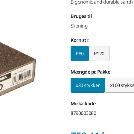
Ergonomic and durable sandin
Bruges til
Slibning
Korn str.
P80
P120
Mængde pr. Pakke
x30 stykker
x100 stykk
Mirka-kode
8790603080