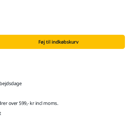
 med Moms 25 %
Føj til indkøbskurv
rbejdsdage
drer over 599,- kr incl moms.
t