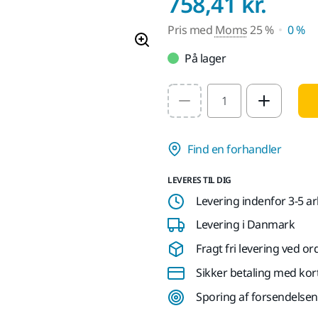
Pris
758,41 kr.
Pris med
Moms
25 %
0 %
På lager
Select quantity value
Find en forhandler
LEVERES TIL DIG
Levering indenfor 3-5 a
Levering i Danmark
Fragt fri levering ved or
Sikker betaling med kor
Sporing af forsendelsen