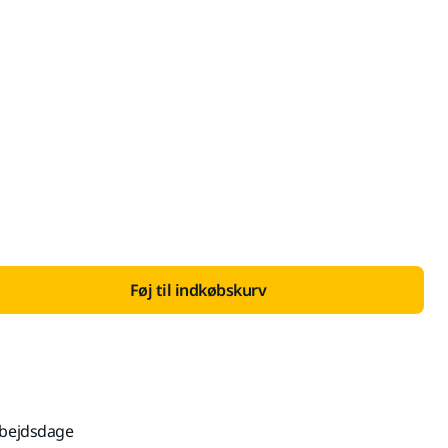
 med Moms 25 %
Føj til indkøbskurv
rbejdsdage