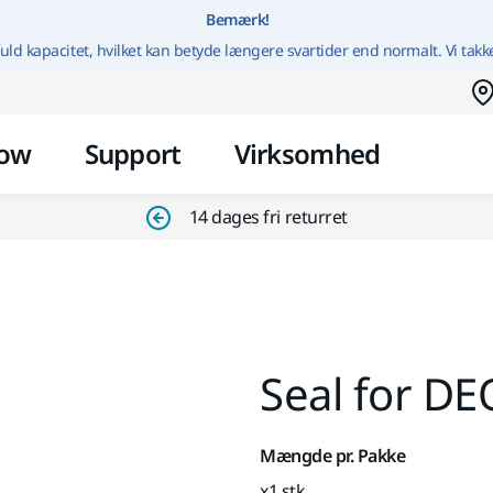
Gå til indhold
Bemærk!
uld kapacitet, hvilket kan betyde længere svartider end normalt. Vi takk
ow
Support
Virksomhed
14 dages fri returret
Seal for DE
Mængde pr. Pakke
x1 stk