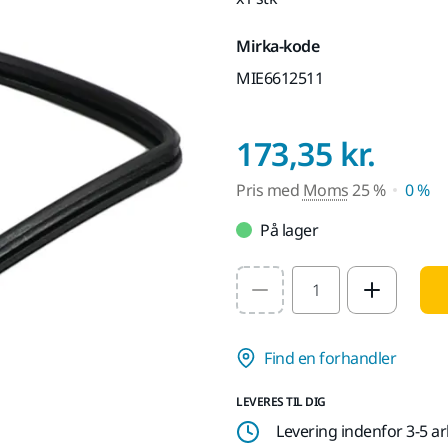
Mirka-kode
MIE6612511
Pris
173,35 kr.
Pris med
Moms
25 %
0 %
På lager
Select quantity value
Find en forhandler
LEVERES TIL DIG
Levering indenfor 3-5 a