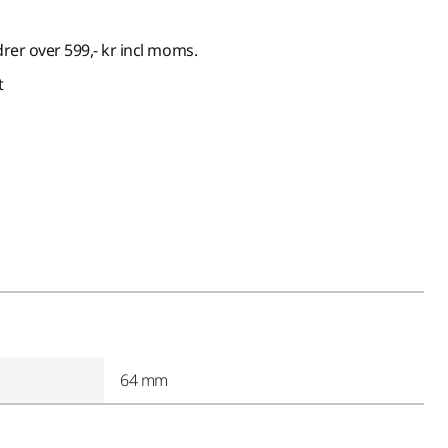
drer over 599,- kr incl moms.
t
64 mm