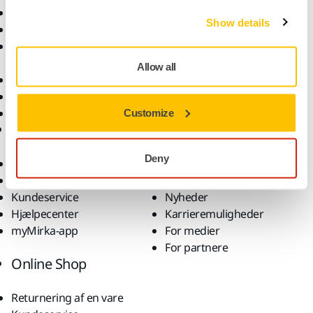
Elektrisk værktøj
Brancher
Show details
Støvfri slibning
Anvendelsesformål
Slibematerialer og
Løsninger
polermidler
Allow all
Tilbehør og forbrugsvarer
Superslibematerialer
Profilerede brands
Customize
Support
Virksomhed
Deny
Downloads
Om os
Garantibetingelser
Kontakt os
Kundeservice
Nyheder
Hjælpecenter
Karrieremuligheder
myMirka-app
For medier
For partnere
Online Shop
Returnering af en vare