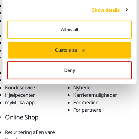
Elektrisk værktøj
Brancher
Show details
Støvfri slibning
Anvendelsesformål
Slibematerialer og
Løsninger
polermidler
Allow all
Tilbehør og forbrugsvarer
Superslibematerialer
Profilerede brands
Customize
Support
Virksomhed
Deny
Downloads
Om os
Garantibetingelser
Kontakt os
Kundeservice
Nyheder
Hjælpecenter
Karrieremuligheder
myMirka-app
For medier
For partnere
Online Shop
Returnering af en vare