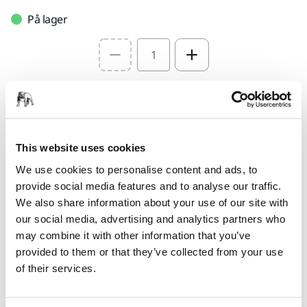
På lager
Select quantity value
Føj til indkøbskurv
Find en forhandler
This website uses cookies
We use cookies to personalise content and ads, to
LEVERES TIL DIG
provide social media features and to analyse our traffic.
Levering indenfor 3-5 arbejdsdage
We also share information about your use of our site with
Levering i Danmark
our social media, advertising and analytics partners who
may combine it with other information that you’ve
Fragt fri levering ved ordrer over 599,- kr incl moms.
provided to them or that they’ve collected from your use
Sikker betaling med kort
of their services.
Sporing af forsendelsen