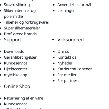
Støvfri slibning
Anvendelsesformål
Slibematerialer og
Løsninger
polermidler
Tilbehør og forbrugsvarer
Superslibematerialer
Profilerede brands
Support
Virksomhed
Downloads
Om os
Garantibetingelser
Kontakt os
Kundeservice
Nyheder
Hjælpecenter
Karrieremuligheder
myMirka-app
For medier
For partnere
Online Shop
Returnering af en vare
Kundeservice