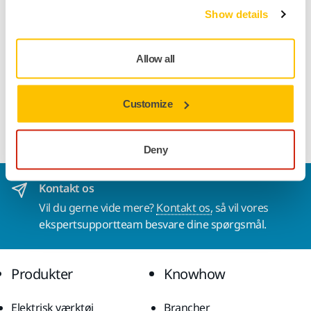
Show details
Produktoplysninger
Allow all
Tekniske detaljer
Customize
Hand Sanding Sponge Block 110 x 68 mm with Grip.
Deny
Kontakt os
Vil du gerne vide mere?
Kontakt os,
så vil vores
ekspertsupportteam besvare dine spørgsmål.
Produkter
Knowhow
Elektrisk værktøj
Brancher