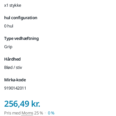
x1 stykke
hul configuration
0 hul
Type vedhæftning
Grip
Hårdhed
Blød / stiv
Mirka-kode
9190142011
Pris med Moms 25
256,49 kr.
Pris med
Moms
25 %
0 %