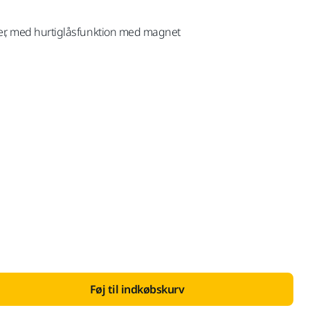
ter, med hurtiglåsfunktion med magnet
 med Moms 25 %
Føj til indkøbskurv