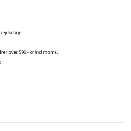
rbejdsdage
drer over 599,- kr incl moms.
t