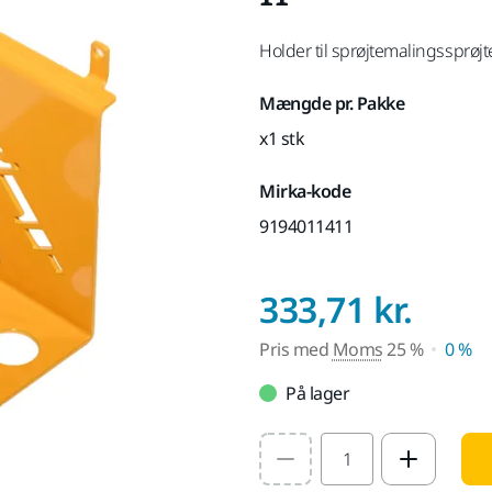
Holder til sprøjtemalingssprøj
Mængde pr. Pakke
x1 stk
Mirka-kode
9194011411
Pris
333,71 kr.
Pris med
Moms
25 %
0 %
På lager
Select quantity value