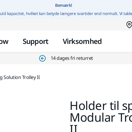
Gå til indhold
Bemærk!
uld kapacitet, hvilket kan betyde længere svartider end normalt. Vi takk
ow
Support
Virksomhed
14 dages fri returret
 Solution Trolley II
Holder til s
Modular Tro
II