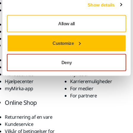
Støvfri slibning
Anvendelsesformål
Show details
Slibematerialer og
Løsninger
polermidler
Allow all
Tilbehør og forbrugsvarer
Superslibematerialer
Profilerede brands
Customize
Support
Virksomhed
Downloads
Om os
Deny
Garantibetingelser
Kontakt os
Kundeservice
Nyheder
Hjælpecenter
Karrieremuligheder
myMirka-app
For medier
For partnere
Online Shop
Returnering af en vare
Kundeservice
Vilkår of betingelser for