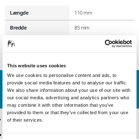
Længde
110 mm
Bredde
85 mm
This website uses cookies
We use cookies to personalise content and ads, to
Kontakt os
provide social media features and to analyse our traffic.
Vil du gerne vide mere?
Kontakt os,
så vil vores
We also share information about your use of our site with
ekspertsupportteam besvare dine spørgsmål.
our social media, advertising and analytics partners who
may combine it with other information that you’ve
provided to them or that they’ve collected from your use
Produkter
Knowhow
of their services.
Elektrisk værktøj
Brancher