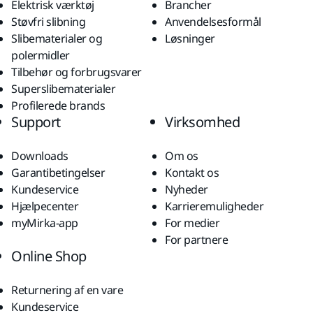
Elektrisk værktøj
Brancher
Støvfri slibning
Anvendelsesformål
Slibematerialer og
Løsninger
polermidler
Tilbehør og forbrugsvarer
Superslibematerialer
Profilerede brands
Support
Virksomhed
Downloads
Om os
Garantibetingelser
Kontakt os
Kundeservice
Nyheder
Hjælpecenter
Karrieremuligheder
myMirka-app
For medier
For partnere
Online Shop
Returnering af en vare
Kundeservice