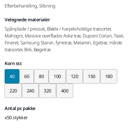
Efterbehandling, Slibning
Velegnede materialer
Spånplade / presset, Bløde / harpiksholdige træsorter,
Mahogni, Massive overflader, Aske træ, Dupont Corian, Teak,
Fineret, Samsung Staron, fyrretræ, Melamin, Egetræ, Hårde
træsorter, Birk, Bøgetræ
Korn str.
40
60
80
100
120
150
180
220
240
320
400
Antal pr. pakke
x50 stykker