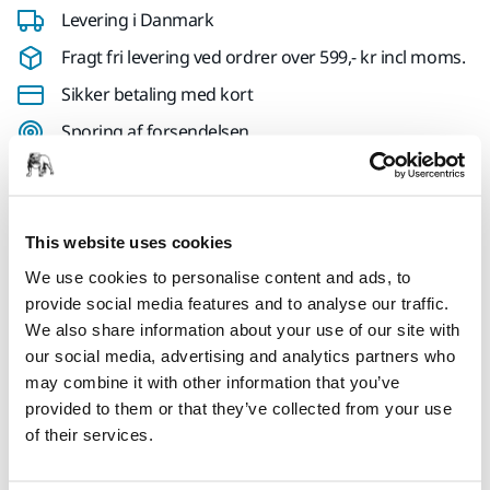
Levering i Danmark
Fragt fri levering ved ordrer over 599,- kr incl moms.
Sikker betaling med kort
Sporing af forsendelsen
Produktoplysninger
This website uses cookies
We use cookies to personalise content and ads, to
Tekniske detaljer
Downloads
provide social media features and to analyse our traffic.
We also share information about your use of our site with
Ultimax® Ligno er skræddersyet til træslibning. Hurtig og
our social media, advertising and analytics partners who
jævn skæring takket være et specielt timeglasslibemønster,
may combine it with other information that you’ve
lang levetid med god modstandsdygtighed over for
provided to them or that they’ve collected from your use
tilstopning. Specialudviklet lateximprægneret papir for
of their services.
fleksibilitet og kantslidstyrke, med Mirka Multifit hulmønster.
Støvkanalerne, der fører til udsugningshuller, kontrollerer