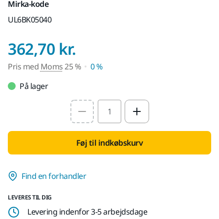
Mirka-kode
UL6BK05040
Pris med Moms 25
362,70 kr.
Pris med
Moms
25 %
0 %
På lager
Select quantity value
Føj til indkøbskurv
Find en forhandler
LEVERES TIL DIG
Levering indenfor 3-5 arbejdsdage