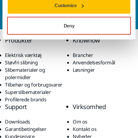
Kontakt os
Customize
Vil du gerne vide mere?
Kontakt os,
så vil vores
ekspertsupportteam besvare dine spørgsmål.
Deny
Produkter
Knowhow
Elektrisk værktøj
Brancher
Støvfri slibning
Anvendelsesformål
Slibematerialer og
Løsninger
polermidler
Tilbehør og forbrugsvarer
Superslibematerialer
Profilerede brands
Support
Virksomhed
Downloads
Om os
Garantibetingelser
Kontakt os
Kundeservice
Nyheder