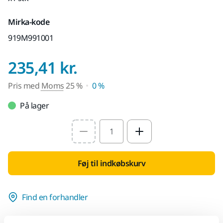
Mirka-kode
919M991001
Pris med Moms 25
235,41 kr.
Pris med
Moms
25 %
0 %
På lager
Select quantity value
Føj til indkøbskurv
Find en forhandler
LEVERES TIL DIG