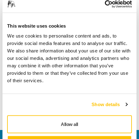
Levering indenfor 3-5 arbejdsdage
Levering i Danmark
This website uses cookies
Fragt fri levering ved ordrer over 599,- kr incl moms.
We use cookies to personalise content and ads, to
Sikker betaling med kort
provide social media features and to analyse our traffic.
Sporing af forsendelsen
We also share information about your use of our site with
our social media, advertising and analytics partners who
may combine it with other information that you’ve
provided to them or that they’ve collected from your use
Produktoplysninger
of their services.
Husk at drikke vand med Mirka 500 ml vandflaske.
Fremstillet i rustfrit stål med Bulldog-logoet i gråt. Kun
Show details
håndvask, tåler ikke opvaskemaskine.
Allow all