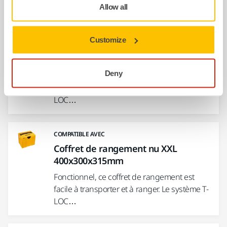
Allow all
COMPATIBLE AVEC
Customize
Coffret de rangement nu grand
format 400x300x210mm
Deny
Fonctionnel, ce coffret de rangement est
facile à transporter et à ranger. Le système T-
LOC…
COMPATIBLE AVEC
Coffret de rangement nu XXL
400x300x315mm
Fonctionnel, ce coffret de rangement est
facile à transporter et à ranger. Le système T-
LOC…