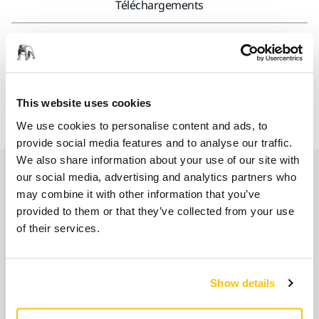
Téléchargements
Compatible avec la decapeuse Mirka® DEROS RS 600
Empreinte pour le coffret de rangement Mirka®.
This website uses cookies
We use cookies to personalise content and ads, to
provide social media features and to analyse our traffic.
We also share information about your use of our site with
Produits associés
our social media, advertising and analytics partners who
may combine it with other information that you’ve
provided to them or that they’ve collected from your use
COMPATIBLE AVEC
of their services.
Ponceuse rotative Mirka® DEROS RS
600 Ø 150 mm
Ponceuse rotative ergonomique pour les
Show details
opérations de décapage et de ponçage à
forte sollicitation.