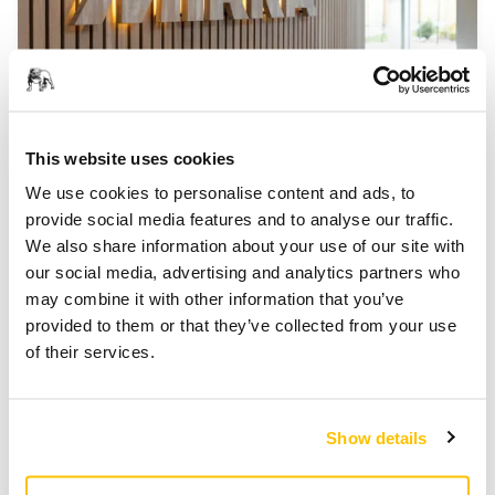
2 SEPTEMBRE 2025
This website uses cookies
Mirka rachète les abrasifs agglomérés de
We use cookies to personalise content and ads, to
Hermes
provide social media features and to analyse our traffic.
Le fabricant de premier plan de solutions de finition
We also share information about your use of our site with
de surface et industrielles, Mirka Ltd, annonce
our social media, advertising and analytics partners who
l’acquisition de tous les actifs liés aux meules
may combine it with other information that you’ve
abrasives agglomérées conventionnelles du
provided to them or that they’ve collected from your use
fabricant renommé Hermes Schleifmittel GmbH.
of their services.
Show details