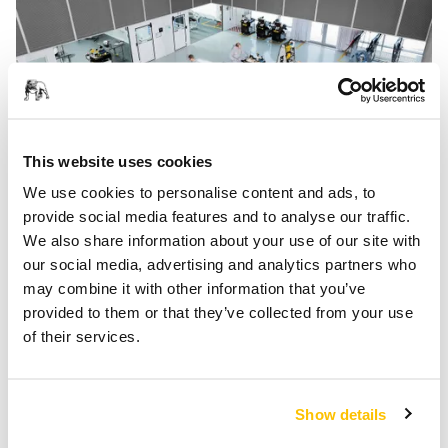
This website uses cookies
We use cookies to personalise content and ads, to
provide social media features and to analyse our traffic.
Nous nous efforçons de façonner durablement l'industrie
We also share information about your use of our site with
de la finition de surface et d'être un leader dans tous les
our social media, advertising and analytics partners who
segments de notre marché. Ce leadership signifie que,
may combine it with other information that you’ve
grâce à notre vision et à notre proactivité, nous offrons à nos
provided to them or that they’ve collected from your use
clients des systèmes, des outils et des services de haute
of their services.
qualité. Nous ne nous contentons pas de solutions isolées
et à court terme, mais œuvrons constamment à la mise en
place d'améliorations durables à long terme dans
Show details
l'ensemble de l'industrie et des processus, sur les plans
technique, économique, environnemental et des conditions