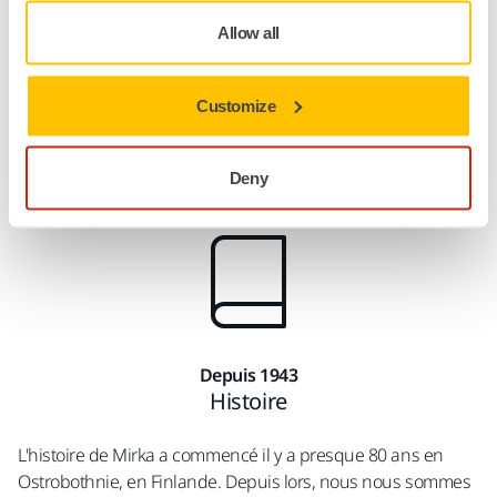
de travail.
Allow all
Notre devise est et a toujours été « Est-ce si difficile ? »
Customize
C'est ce qui a fait de nous le leader mondial du marché que
nous sommes aujourd'hui : un leader qui a les pieds sur
terre et qui voit au-delà de « l'impossible ».
Deny
Depuis 1943
Histoire
L'histoire de Mirka a commencé il y a presque 80 ans en
Ostrobothnie, en Finlande. Depuis lors, nous nous sommes