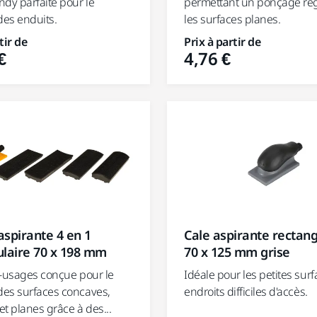
ndy parfaite pour le
permettant un ponçage rég
es enduits.
les surfaces planes.
tir de
Prix à partir de
€
4,76 €
 aspirante 4 en 1
Cale aspirante rectang
ulaire 70 x 198 mm
70 x 125 mm grise
i-usages conçue pour le
Idéale pour les petites surf
es surfaces concaves,
endroits difficiles d'accès.
t planes grâce à des...