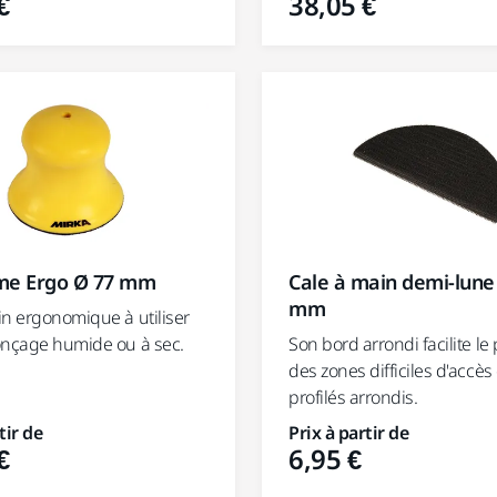
€
38,05 €
me Ergo Ø 77 mm
Cale à main demi-lune
mm
in ergonomique à utiliser
onçage humide ou à sec.
Son bord arrondi facilite l
des zones difficiles d'accès
profilés arrondis.
tir de
Prix à partir de
€
6,95 €