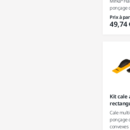
Mirka® Ha
ponçage d
Prix à par
49,74 
Kit cale
rectang
Cale mult
ponçage d
convexes e