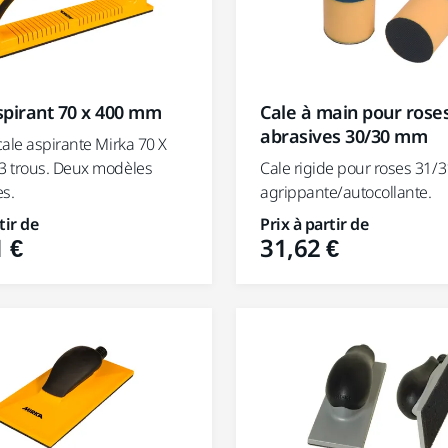
spirant 70 x 400 mm
Cale à main pour rose
abrasives 30/30 mm
ale aspirante Mirka 70 X
 trous. Deux modèles
Cale rigide pour roses 31
es.
agrippante/autocollante.
tir de
Prix à partir de
 €
31,62 €