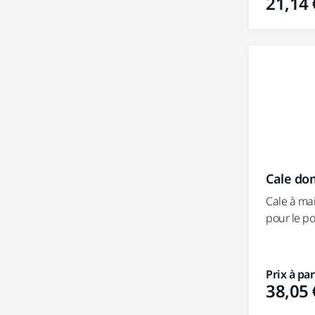
21,14 
Cale do
Cale à ma
pour le p
Prix à par
38,05 