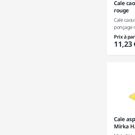
Cale ca
rouge
Cale caou
ponçage m
Prix à par
11,23 
Cale asp
Mirka H