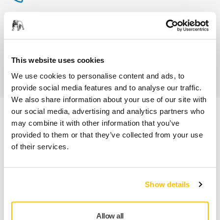
Service client Mirka
Garantie 2 ans + 1 an offert pour les outils
This website uses cookies
Abrasifs & outils professionnels au service d'une
finition impeccable
We use cookies to personalise content and ads, to
provide social media features and to analyse our traffic.
We also share information about your use of our site with
our social media, advertising and analytics partners who
may combine it with other information that you’ve
Informations produit
provided to them or that they’ve collected from your use
of their services.
Détails techniques
Téléchargements
Show details
Conçu pour le Mirka DecoSander, ce plateau de ponçage
225 mm permet un ponçage efficace des grandes surfaces
Allow all