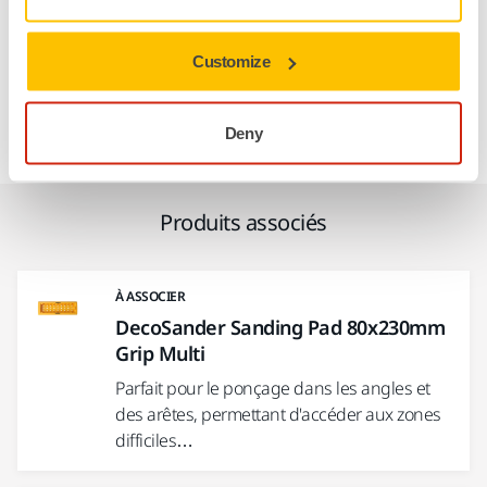
planes avec un minimum d’effort. Son système de fixation
Grip maintient solidement l’abrasif en place, assurant un
Customize
contrôle optimal et une sécurité accrue. Compatible avec les
abrasifs Mirka, il garantit une finition homogène et
professionnelle.
Deny
Produits associés
À ASSOCIER
DecoSander Sanding Pad 80x230mm
Grip Multi
Parfait pour le ponçage dans les angles et
des arêtes, permettant d'accéder aux zones
difficiles…