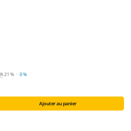
 vente conseillé avec TVA 21 
VA
21 %
0 %
Ajouter au panier