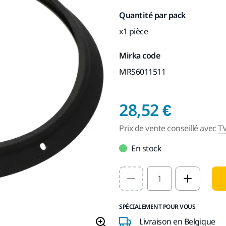
Quantité par pack
x1 pièce
Mirka code
MRS6011511
Prix de
28,52 €
Prix de vente conseillé avec
T
En stock
Select quantity value
SPÉCIALEMENT POUR VOUS
Livraison en Belgique