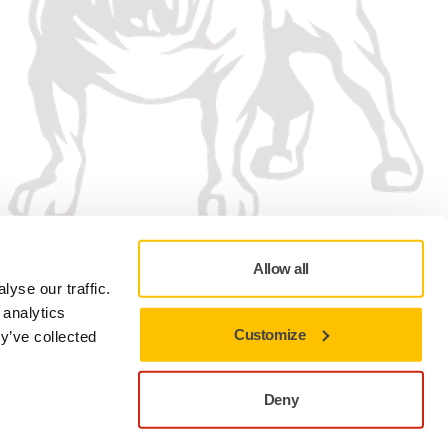
Nous acceptons
Allow all
yse our traffic.
 analytics
Customize
y’ve collected
Politique de confidentialité
Conditions d'Utilisation
Préférences cookies
Deny
Fermer pour rester sur le site actuel