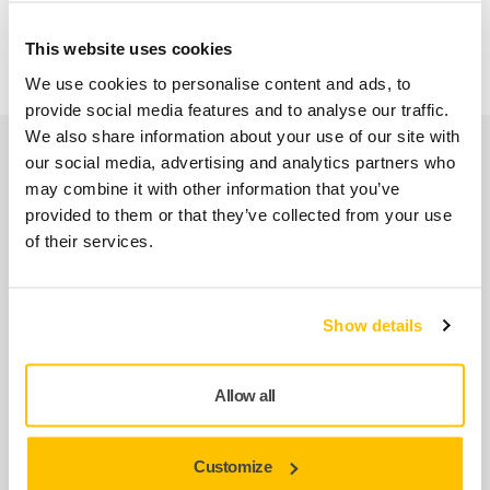
Filtre pour Mirka® DEXOS
This website uses cookies
We use cookies to personalise content and ads, to
provide social media features and to analyse our traffic.
We also share information about your use of our site with
Produits associés
our social media, advertising and analytics partners who
may combine it with other information that you’ve
provided to them or that they’ve collected from your use
COMPATIBLE AVEC
of their services.
Mirka DEXOS 1217 M AFC
DEXOS® 1217, extracteur de poussière
compact de 17 l pour une utilisation à sec
Show details
et…
Allow all
COMPATIBLE AVEC
Mirka DEXOS 1217 M AFC with Hose
Customize
4m