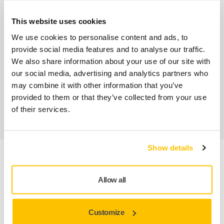
Nos services
This website uses cookies
SAV Mirka exclusif
We use cookies to personalise content and ads, to
provide social media features and to analyse our traffic.
Service client Mirka
We also share information about your use of our site with
our social media, advertising and analytics partners who
Garantie 2 ans + 1 an offert pour les outils
may combine it with other information that you’ve
provided to them or that they’ve collected from your use
Abrasifs & outils professionnels au service d'une
of their services.
finition impeccable
Show details
Informations produit
Allow all
Détails techniques
Customize
Unité de garde MPP2401 pour Mirka® PBS 13