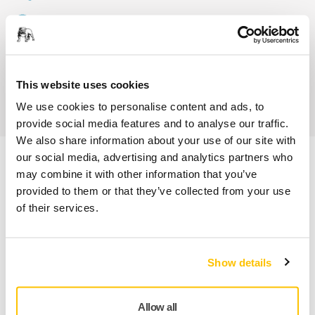
Service client Mirka
Garantie 2 ans + 1 an offert pour les outils
This website uses cookies
Abrasifs & outils professionnels au service d'une
finition impeccable
We use cookies to personalise content and ads, to
provide social media features and to analyse our traffic.
We also share information about your use of our site with
our social media, advertising and analytics partners who
may combine it with other information that you’ve
Informations produit
provided to them or that they’ve collected from your use
of their services.
Téléchargements
La batterie Li-ion intelligente de Mirka permet une mesure
Show details
précise de la capacité à l'aide d'un compteur coulomb. Avec
la technologie Bluetooth et le tableau de bord myMirka, l'état
de fonctionnement de la batterie et la capacité disponible
Allow all