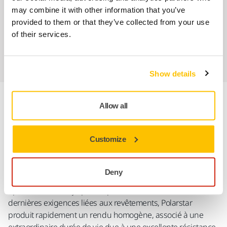
Service client Mirka
may combine it with other information that you’ve
provided to them or that they’ve collected from your use
Garantie 2 ans + 1 an offert pour les outils
of their services.
Abrasifs & outils professionnels au service d'une
finition impeccable
Show details
Allow all
Informations produit
Détails techniques
Customize
Téléchargements
Deny
Spécialement conçu pour répondre efficacement aux toutes
dernières exigences liées aux revêtements, Polarstar
produit rapidement un rendu homogène, associé à une
extraordinaire durée de vie due à une excellente résistance