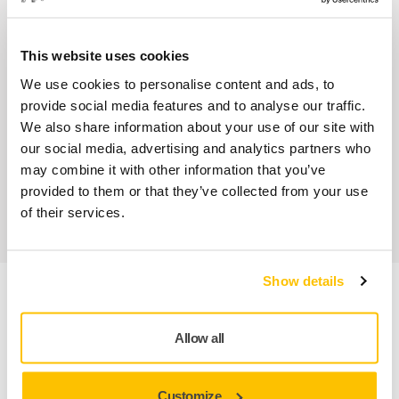
Nos services
This website uses cookies
SAV Mirka exclusif
We use cookies to personalise content and ads, to
provide social media features and to analyse our traffic.
Service client Mirka
We also share information about your use of our site with
our social media, advertising and analytics partners who
Garantie 2 ans + 1 an offert pour les outils
may combine it with other information that you’ve
provided to them or that they’ve collected from your use
Abrasifs & outils professionnels au service d'une
of their services.
finition impeccable
Show details
Informations produit
Allow all
Détails techniques
Customize