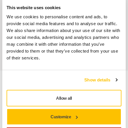
This website uses cookies
SAV Mirka exclusif
We use cookies to personalise content and ads, to
provide social media features and to analyse our traffic.
Service client Mirka
We also share information about your use of our site with
our social media, advertising and analytics partners who
Garantie 2 ans + 1 an offert pour les outils
may combine it with other information that you’ve
Abrasifs & outils professionnels au service d'une
provided to them or that they’ve collected from your use
finition impeccable
of their services.
Show details
Informations produit
Allow all
Détails techniques
Customize
Kit de câble secteur recâblable 6m CE 230V EU