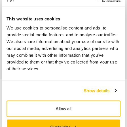
Nos services
This website uses cookies
SAV Mirka exclusif
We use cookies to personalise content and ads, to
Service client Mirka
provide social media features and to analyse our traffic.
We also share information about your use of our site with
Garantie 2 ans + 1 an offert pour les outils
our social media, advertising and analytics partners who
may combine it with other information that you’ve
Abrasifs & outils professionnels au service d'une
provided to them or that they’ve collected from your use
finition impeccable
of their services.
Show details
Informations produit
Détails techniques
Allow all
Téléchargements