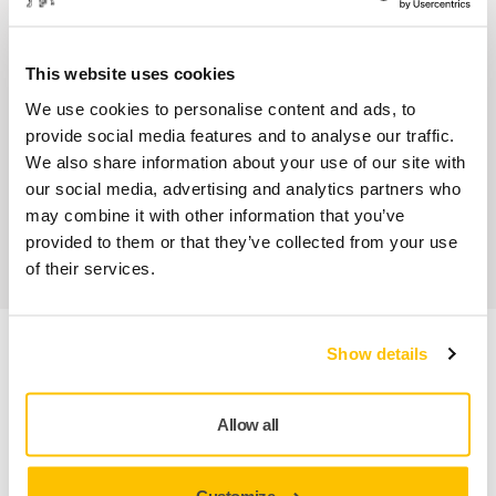
Nos services
This website uses cookies
SAV Mirka exclusif
We use cookies to personalise content and ads, to
Service client Mirka
provide social media features and to analyse our traffic.
We also share information about your use of our site with
Garantie 2 ans + 1 an offert pour les outils
our social media, advertising and analytics partners who
may combine it with other information that you’ve
Abrasifs & outils professionnels au service d'une
provided to them or that they’ve collected from your use
finition impeccable
of their services.
Show details
Informations produit
Détails techniques
Allow all
Téléchargements