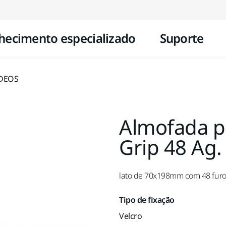
Pular para o conteúdo
hecimento especializado
Suporte
 DEOS
Almofada p
Grip 48 Ag
lato de 70x198mm com 48 furos
Tipo de fixação
Velcro