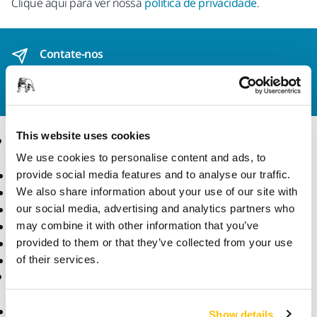
Clique aqui para ver nossa
política de privacidade
.
Contate-nos
Quer saber mais?
Entre em contato
, e nosso time de
suporte esclarecerá suas dúvidas.
This website uses cookies
Produtos
Conhecimento
especializado
We use cookies to personalise content and ads, to
Ferramentas elétricas
provide social media features and to analyse our traffic.
Lixamento sem pó
Indústrias
We also share information about your use of our site with
Abrasivos e Compostos
Aplicações
our social media, advertising and analytics partners who
Acessórios e Consumíveis
Soluções
may combine it with other information that you’ve
Superabrasivos
provided to them or that they’ve collected from your use
Melhores marcas
of their services.
Suporte
Empresa
Downloads
Sobre nós
Show details