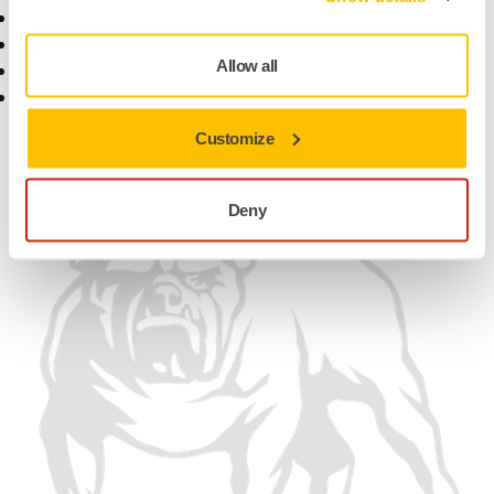
Termos de garantia
Contate-nos
Serviços a clientes
Notícias
Allow all
Central de Ajuda
Carreira
Aplicativo myMirka
Para a mídia
Para Parceiros
Customize
Encontre-nos
Deny