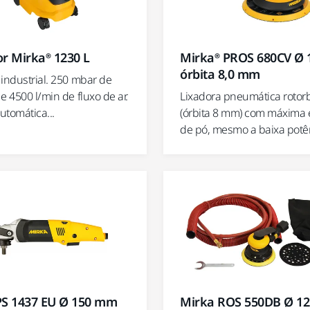
r Mirka® 1230 L
Mirka® PROS 680CV Ø
órbita 8,0 mm
 industrial. 250 mbar de
e 4500 l/min de fluxo de ar.
Lixadora pneumática rotorb
utomática...
(órbita 8 mm) com máxima 
de pó, mesmo a baixa potê
PS 1437 EU Ø 150 mm
Mirka ROS 550DB Ø 1