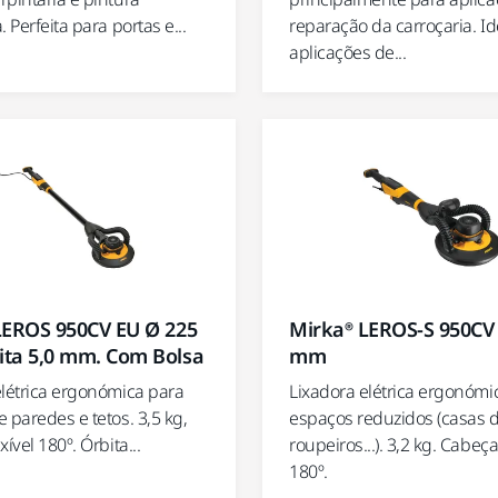
. Perfeita para portas e...
reparação da carroçaria. Id
aplicações de...
LEROS 950CV EU Ø 225
Mirka® LEROS-S 950CV
ta 5,0 mm. Com Bolsa
mm
elétrica ergonómica para
Lixadora elétrica ergonómi
 paredes e tetos. 3,5 kg,
espaços reduzidos (casas 
ível 180º. Órbita...
roupeiros...). 3,2 kg. Cabeça
180º.