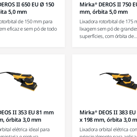
DEROS II 650 EU Ø 150
Mirka® DEROS II 750 E
ita 5,0 mm
mm, órbita 5,0 mm
rotorbital de 150 mm para
Lixadora rotorbital de 175
em eficaz e sem pó de todo
lixagem sem pó de grande
superfícies, com órbita de..
DEOS II 353 EU 81 mm
Mirka® DEOS II 383 E
m, órbita 3,0 mm
x 198 mm, órbita 3,0 
rbital elétrica ideal para
Lixadora orbital elétrica c
pintaria e pintura
principalmente para aplic