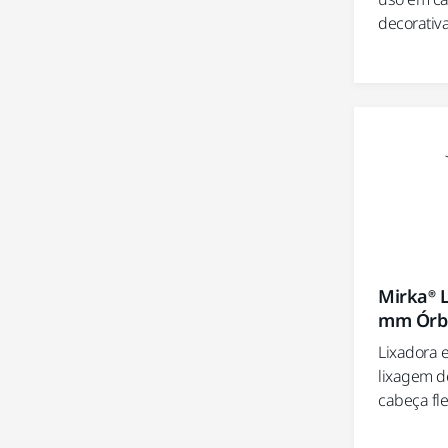
decorativa
Mirka® 
mm Órbi
Lixadora 
lixagem de
cabeça flex