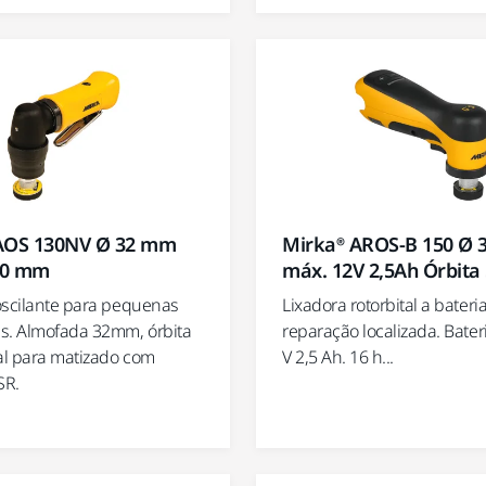
AOS 130NV Ø 32 mm
Mirka® AROS-B 150 Ø
3,0 mm
máx. 12V 2,5Ah Órbita
oscilante para pequenas
Lixadora rotorbital a bateri
s. Almofada 32mm, órbita
reparação localizada. Bater
l para matizado com
V 2,5 Ah. 16 h...
SR.