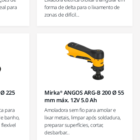
eal para
forma de delta para o lixamento de
zonas de difícil...
 Ø 225
Mirka® ANGOS ARG-B 200 Ø 55
mm máx. 12V 5.0 Ah
ca para
Amoladora sem fio para amolar e
de banho,
lixar metais, limpar após soldadura,
 flexível
preparar superfícies, cortar,
desbarbar...