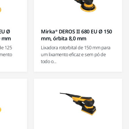
EU Ø
Mirka® DEROS II 680 EU Ø 150
,0 mm
mm, órbita 8,0 mm
 de 125
Lixadora rotorbital de 150 mm para
amento
um lixamento eficaz e sem pó de
todo o...