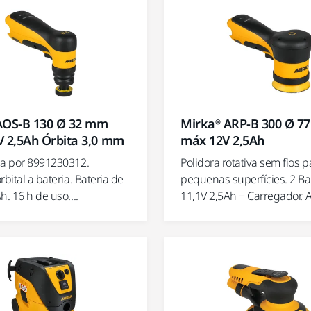
AOS-B 130 Ø 32 mm
Mirka® ARP-B 300 Ø 7
V 2,5Ah Órbita 3,0 mm
máx 12V 2,5Ah
da por 8991230312.
Polidora rotativa sem fios p
rbital a bateria. Bateria de
pequenas superfícies. 2 Ba
h. 16 h de uso....
11,1V 2,5Ah + Carregador. A