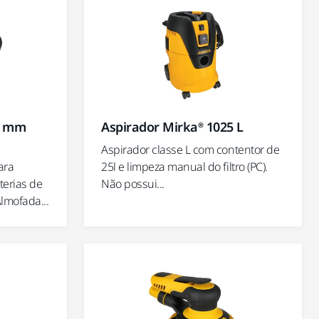
7 mm
Aspirador Mirka® 1025 L
Aspirador classe L com contentor de
ara
25l e limpeza manual do filtro (PC).
terias de
Não possui...
lmofada...