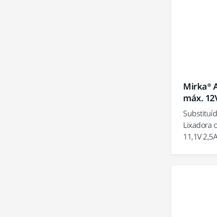
Mirka® 
máx. 12
Substituí
Lixadora o
11,1V 2,5A