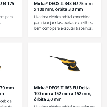
U Ø 175
Mirka® DEOS II 343 EU 75 mm
x 100 mm, órbita 3,0 mm
 mm para
Lixadora elétrica orbital concebida
s
para lixar janelas, portas e caixilhos,
.
bem como para executar trabalhos...
U 70 mm
Mirka® DEOS II 663 EU Delta
mm
100 mm x 152 mm x 152 mm,
órbita 3,0 mm
oncebida
ações de
Lixadora elétrica orbital triangular em