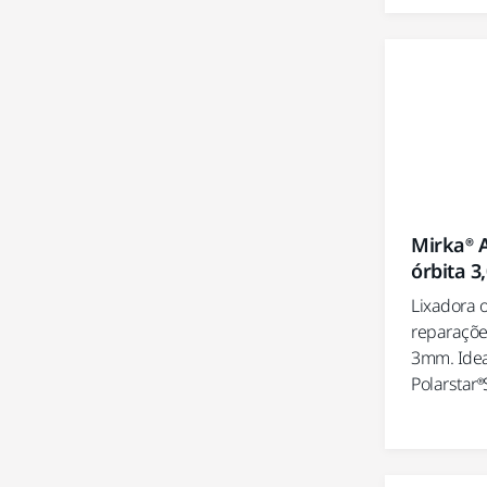
Mirka® 
órbita 
Lixadora 
reparaçõe
3mm. Idea
Polarstar®