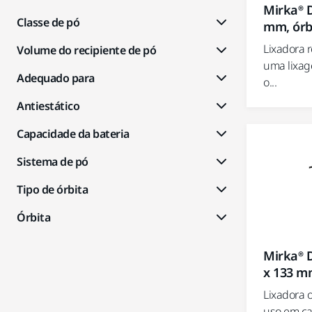
Mirka® 
Classe de pó
mm, órb
Lixadora 
Volume do recipiente de pó
uma lixag
Adequado para
o...
Antiestático
Capacidade da bateria
Sistema de pó
Tipo de órbita
Órbita
Mirka® 
x 133 m
Lixadora o
uso em car