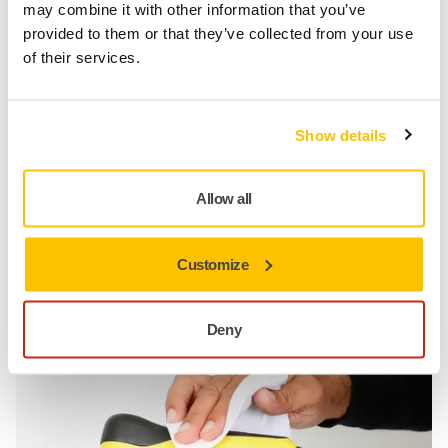
may combine it with other information that you’ve
comprimido
provided to them or that they’ve collected from your use
Troca do prato de apoio:
Verifique sua condição e, se
of their services.
necessário, troque o prato de apoio para ter um
desempenho de lixamento ideal
Uso/manuseio do cabo elétrico:
Manuseie com
cuidado, o cabo não deve ser dobrado ou torcido
Show details
bruscamente
Não use o cabo como alça de transporte
Allow all
Customize
Cuidados
Ferramentas sem fio
Deny