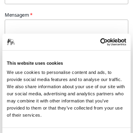
Mensagem
This website uses cookies
Multiple or single choice
We use cookies to personalise content and ads, to
Yes, I would like to receive emails about product news
provide social media features and to analyse our traffic.
and exclusive offers from Mirka. I can unsubscribe at
We also share information about your use of our site with
any time.
our social media, advertising and analytics partners who
may combine it with other information that you’ve
Multiple or single choice
provided to them or that they’ve collected from your use
Yes, I have read and accept the terms and conditions
of their services.
of Mirka's privacy policy.