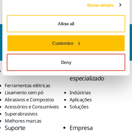
Enviar
Show details
Allow all
Contate-nos
Quer saber mais?
Entre em contato
, e nosso time de
Customize
suporte esclarecerá suas dúvidas.
Deny
Produtos
Conhecimento
especializado
Ferramentas elétricas
Lixamento sem pó
Indústrias
Abrasivos e Compostos
Aplicações
Acessórios e Consumíveis
Soluções
Superabrasivos
Melhores marcas
Suporte
Empresa