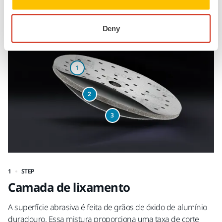
Experimente. Você notará a diferença e verá os resultados.
Deny
1
2
3
1
STEP
2
Camada de lixamento
B
A superfície abrasiva é feita de grãos de óxido de alumínio
A 
duradouro. Essa mistura proporciona uma taxa de corte
fa