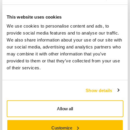
This website uses cookies
We use cookies to personalise content and ads, to
Projetado para trabalho de carroceria
provide social media features and to analyse our traffic.
We also share information about your use of our site with
our social media, advertising and analytics partners who
Ao utilizar um design de três partes com um suporte de
may combine it with other information that you’ve
espuma flexível, a Mirka criou um abrasivo que supera
provided to them or that they’ve collected from your use
as opções anteriores para lixamento a seco de
of their services.
acabamentos automotivos.
Lixar carros e seus componentes requer precisão
significativa para obter um acabamento suave e uniforme.
Show details
Com o Iridium Soft você pode sentir a espuma abrasiva
seguir cada linha, curva e ângulo da superfície. Essa
flexibilidade do disco de lixa de espuma é essencial para a
Allow all
longevidade e o desempenho do Iridium Soft,
diferenciando-o dos abrasivos tradicionais.
Customize