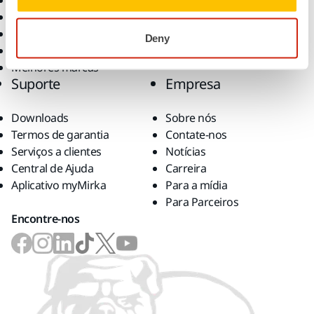
Lixamento sem pó
Indústrias
Abrasivos e Compostos
Aplicações
Acessórios e Consumíveis
Soluções
Deny
Superabrasivos
Melhores marcas
Suporte
Empresa
Downloads
Sobre nós
Termos de garantia
Contate-nos
Serviços a clientes
Notícias
Central de Ajuda
Carreira
Aplicativo myMirka
Para a mídia
Para Parceiros
Encontre-nos