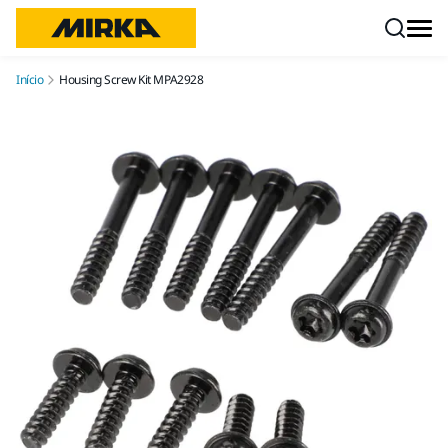
Pular para o conteúdo
Início
Housing Screw Kit MPA2928