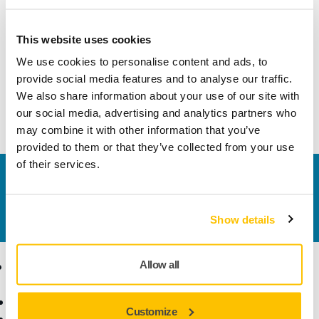
Comprimento
120 mm
This website uses cookies
Largura
72 mm
We use cookies to personalise content and ads, to
provide social media features and to analyse our traffic.
We also share information about your use of our site with
our social media, advertising and analytics partners who
may combine it with other information that you’ve
provided to them or that they’ve collected from your use
of their services.
Contate-nos
Quer saber mais?
Entre em contato
, e nosso time de
suporte esclarecerá suas dúvidas.
Show details
Produtos
Conhecimento
Allow all
especializado
Ferramentas elétricas
Customize