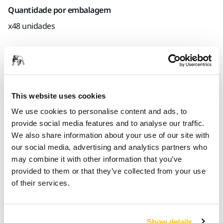
Quantidade por embalagem
x48 unidades
Código Mirka
9191101801
This website uses cookies
Informações sobre o produto
We use cookies to personalise content and ads, to
provide social media features and to analyse our traffic.
Detalhes técnicos
Downloads
We also share information about your use of our site with
our social media, advertising and analytics partners who
may combine it with other information that you’ve
As soluções de mascaramento da Mirka® incluem filmes,
provided to them or that they’ve collected from your use
papel e fitas de mascarar, bem como acessórios. Uma gama
of their services.
completa de produtos de mascaramento de alta qualidade
para satisfazer os requisitos profissionais do setor do
acabamento em automóvel.
Show details