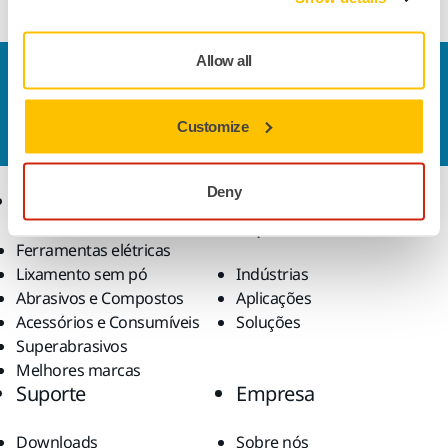
Allow all
Contate-nos
Quer saber mais?
Entre em contato
, e nosso time de
Customize
suporte esclarecerá suas dúvidas.
Deny
Produtos
Conhecimento
especializado
Ferramentas elétricas
Lixamento sem pó
Indústrias
Abrasivos e Compostos
Aplicações
Acessórios e Consumíveis
Soluções
Superabrasivos
Melhores marcas
Suporte
Empresa
Downloads
Sobre nós