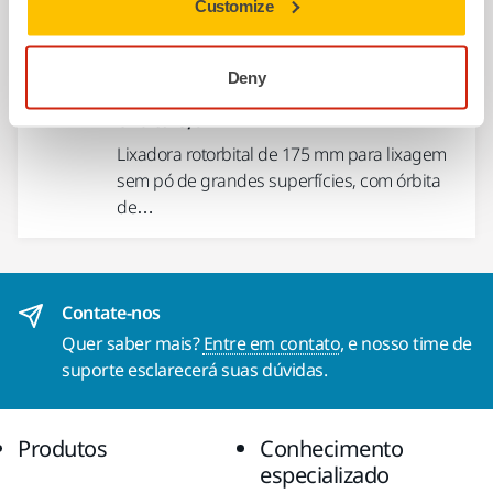
Customize
USAR EM CONJUNTO
Deny
Mirka® DEROS II 750 EU Ø 175 mm,
órbita 5,0 mm
Lixadora rotorbital de 175 mm para lixagem
sem pó de grandes superfícies, com órbita
de…
Contate-nos
Quer saber mais?
Entre em contato
, e nosso time de
suporte esclarecerá suas dúvidas.
Produtos
Conhecimento
especializado