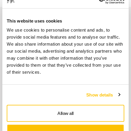
Produtos relacionados
This website uses cookies
We use cookies to personalise content and ads, to
provide social media features and to analyse our traffic.
USAR EM CONJUNTO
We also share information about your use of our site with
Backing Pad Net 175mm M9 Grip
our social media, advertising and analytics partners who
37H Medium
may combine it with other information that you’ve
Para Mirka® DEROS II 175mm. Especialmente
provided to them or that they’ve collected from your use
adequado para a lixagem de perfis e
of their services.
aplicações em…
Show details
USAR EM CONJUNTO
Interface 175mm 37H 5mm, 5/pack
Interface para pratos de 175 mm.
Allow all
Proporciona um resultado de lixagem mais
suave e maior…