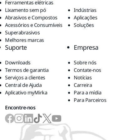
Ferramentas elétricas
Lixamento sem pó
Indústrias
Abrasivos e Compostos
Aplicações
Acessórios e Consumíveis
Soluções
Superabrasivos
Melhores marcas
Suporte
Empresa
Downloads
Sobre nós
Termos de garantia
Contate-nos
Serviços a clientes
Notícias
Central de Ajuda
Carreira
Aplicativo myMirka
Para a mídia
Para Parceiros
Encontre-nos